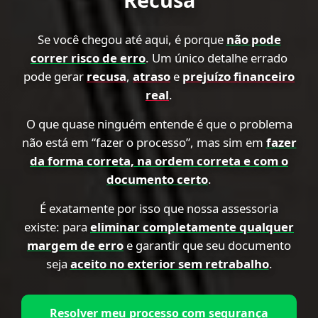
Se você chegou até aqui, é porque
não pode
correr risco de erro
. Um único detalhe errado
pode gerar
recusa
,
atraso
e
prejuízo financeiro
real
.
O que quase ninguém entende é que o problema
não está em “fazer o processo”, mas sim em
fazer
da forma correta, na ordem correta e com o
documento certo
.
É exatamente por isso que nossa assessoria
existe: para
eliminar completamente qualquer
margem de erro
e garantir que seu documento
seja
aceito no exterior sem retrabalho
.
Resolver meu processo com segurança