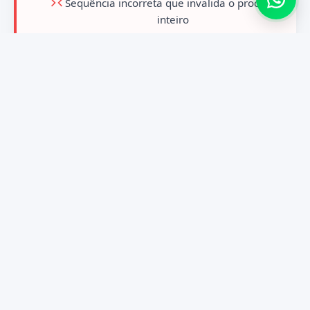
Sequência incorreta que invalida o processo
inteiro
Atrasos que travam seus planos no exterior
Refazer tudo do zero, pagando novamente
Quando isso acontece, não existe correção
simples. Você perde o que já fez e precisa
recomeçar, gastando mais e demorando muito
mais.
É nesse momento que a maioria percebe que
tentar economizar no início foi o que gerou o
maior prejuízo.